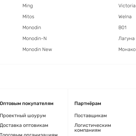
Ming
Victori
Mitos
Welna
Monodin
В01
Monodin-N
Лагуна
Monodin New
Монако
Оптовым покупателям
Партнёрам
Проектный шоурум
Поставщикам
Доставка оптовикам
Логистическим
компаниям
Торговым организациям