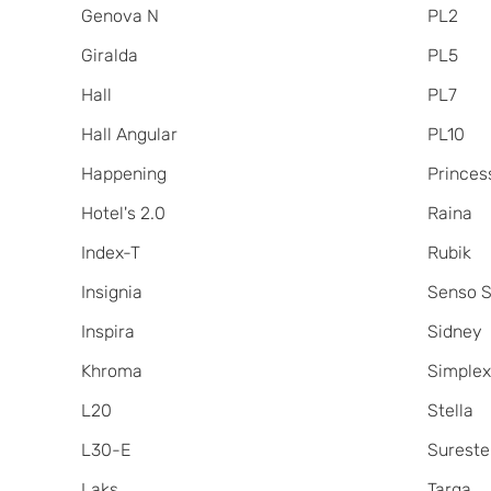
Genova N
PL2
Giralda
PL5
Hall
PL7
Hall Angular
PL10
Happening
Princes
Hotel's 2.0
Raina
Index-T
Rubik
Insignia
Senso S
Inspira
Sidney
Khroma
Simple
L20
Stella
L30-E
Sureste
Laks
Targa