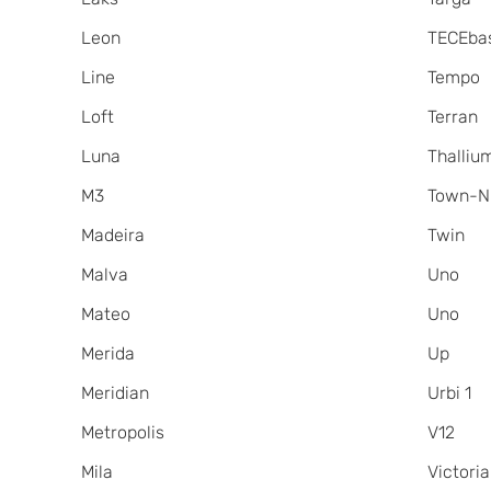
Leon
TECEba
Line
Tempo
Loft
Terran
Luna
Thalliu
M3
Town-N
Madeira
Twin
Malva
Uno
Mateo
Uno
Merida
Up
Meridian
Urbi 1
Metropolis
V12
Mila
Victoria