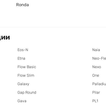
Ronda
ции
Eos-N
Naia
Etna
Neo-Fl
Flow Basic
Nexo
Flow Slim
One
Galaxy
Palladi
Gap Round
Pilar
Gava
PL1