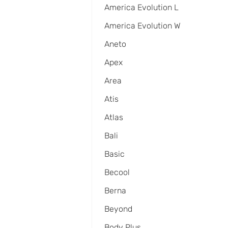
America Evolution L
America Evolution W
Aneto
Apex
Area
Atis
Atlas
Bali
Basic
Becool
Berna
Beyond
Body Plus