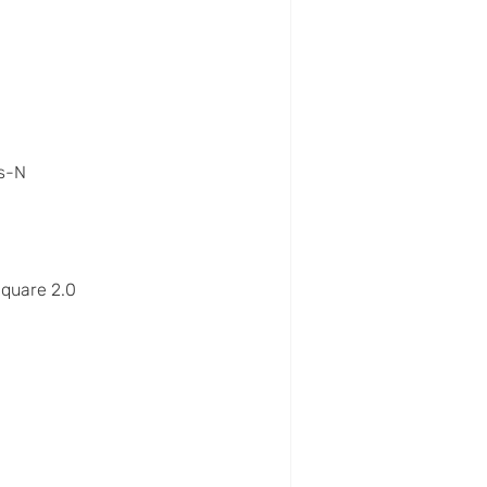
s-N
quare 2.0
x