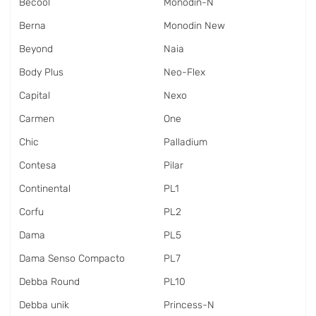
Becool
Monodin-N
Berna
Monodin New
Beyond
Naia
Body Plus
Neo-Flex
Capital
Nexo
Carmen
One
Chic
Palladium
Contesa
Pilar
Continental
PL1
Corfu
PL2
Dama
PL5
Dama Senso Compacto
PL7
Debba Round
PL10
Debba unik
Princess-N