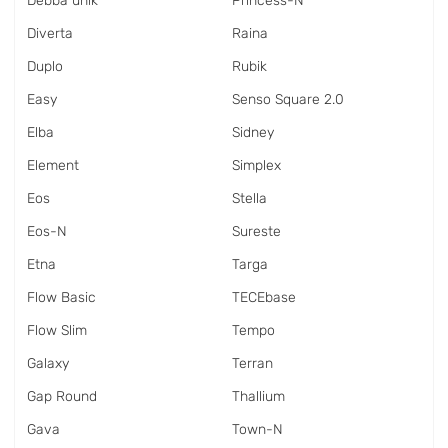
Debba unik
Princess-N
Diverta
Raina
Duplo
Rubik
Easy
Senso Square 2.0
Elba
Sidney
Element
Simplex
Eos
Stella
Eos-N
Sureste
Etna
Targa
Flow Basic
TECEbase
Flow Slim
Tempo
Galaxy
Terran
Gap Round
Thallium
Gava
Town-N