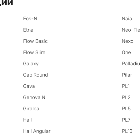
ции
Eos-N
Naia
Etna
Neo-Fl
Flow Basic
Nexo
Flow Slim
One
Galaxy
Palladi
Gap Round
Pilar
Gava
PL1
Genova N
PL2
Giralda
PL5
Hall
PL7
Hall Angular
PL10