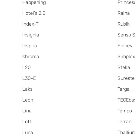
Happening
Princes
Hotel's 2.0
Raina
Index-T
Rubik
Insignia
Senso S
Inspira
Sidney
Khroma
Simple
L20
Stella
L30-E
Sureste
Laks
Targa
Leon
TECEba
Line
Tempo
Loft
Terran
Luna
Thalliu