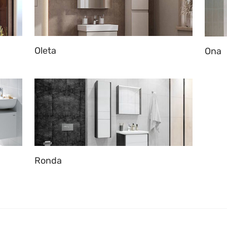
Oleta
Ona
Ronda