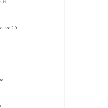
s-N
quare 2.0
x
se
m