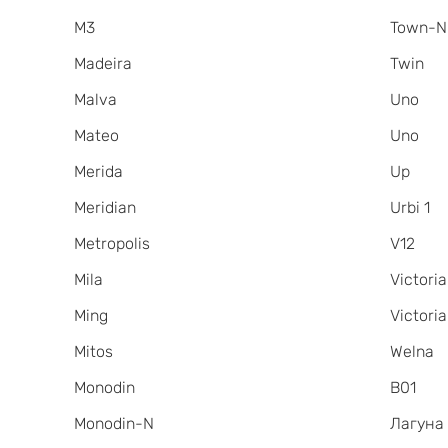
M3
Town-N
Madeira
Twin
Malva
Uno
Mateo
Uno
Merida
Up
Meridian
Urbi 1
Metropolis
V12
Mila
Victoria
Ming
Victori
Mitos
Welna
Monodin
В01
Monodin-N
Лагуна