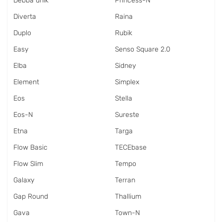
Debba unik
Princess-N
Diverta
Raina
Duplo
Rubik
Easy
Senso Square 2.0
Elba
Sidney
Element
Simplex
Eos
Stella
Eos-N
Sureste
Etna
Targa
Flow Basic
TECEbase
Flow Slim
Tempo
Galaxy
Terran
Gap Round
Thallium
Gava
Town-N