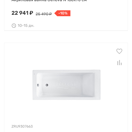
22 941 ₽
-10%
25 490 ₽
10-15 дн.
ZRU9307663