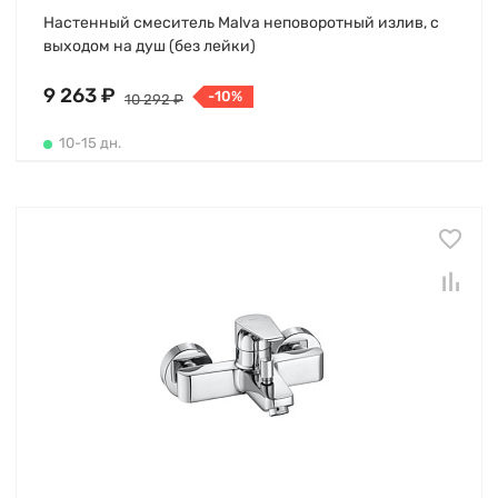
Настенный смеситель Malva неповоротный излив, с
выходом на душ (без лейки)
9 263 ₽
-10%
10 292 ₽
10-15 дн.