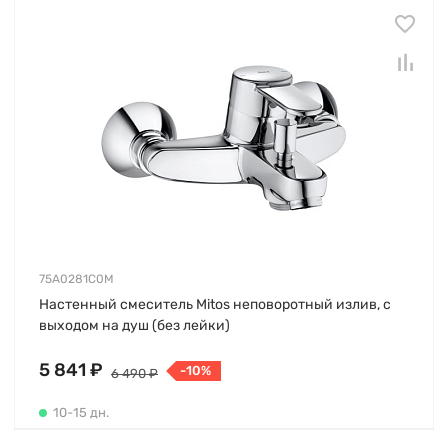
75A0281C0M
Настенный смеситель Mitos неповоротный излив, с
выходом на душ (без лейки)
5 841 ₽
-10%
6 490 ₽
10-15 дн.