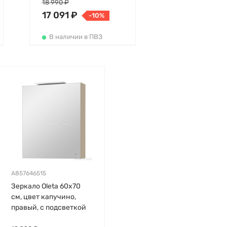
18 990 ₽
17 091 ₽
-10%
В наличии в ПВЗ
A857646515
Зеркало Oleta 60х70
см, цвет капучино,
правый, с подсветкой