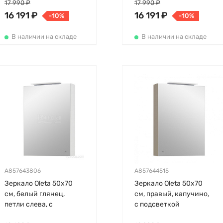
17 990 ₽
17 990 ₽
16 191 ₽
16 191 ₽
-10%
-10%
В наличии на складе
В наличии на складе
A857643806
A857644515
Зеркало Oleta 50х70
Зеркало Oleta 50х70
см, белый глянец,
см, правый, капучино,
петли слева, с
с подсветкой
подсветкой