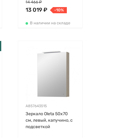
подсветкой
14 466 ₽
13 019 ₽
-10%
В наличии на складе
A857643515
Зеркало Oleta 50х70
см, левый, капучино, с
подсветкой