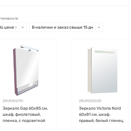
РТИРОВАТЬ ПО
По цене ↑
В наличии и заказ свыше 15 дн
ZRU9302751
ZRU9000030
Зеркало Gap 60х85 см,
Зеркало Victoria Nord
шкаф, фиолетовый,
60х81 см, шкаф,
пленка, с подсветкой
правый, белый глянец,
с выключателем, с