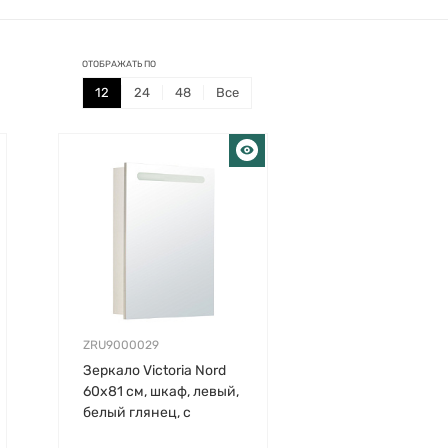
ОТОБРАЖАТЬ ПО
12
24
48
Все
ZRU9000029
Зеркало Victoria Nord
60х81 см, шкаф, левый,
белый глянец, с
выключателем, с