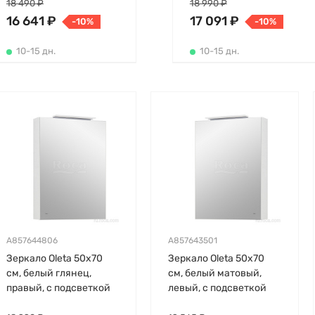
18 490 ₽
18 990 ₽
16 641 ₽
17 091 ₽
-10%
-10%
10-15 дн.
10-15 дн.
A857644806
A857643501
Зеркало Oleta 50х70
Зеркало Oleta 50х70
см, белый глянец,
см, белый матовый,
правый, с подсветкой
левый, с подсветкой