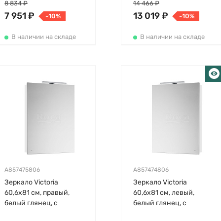
подсветкой
8 834 ₽
14 466 ₽
7 951 ₽
13 019 ₽
-10%
-10%
В наличии на складе
В наличии на складе
A857475806
A857474806
Зеркало Victoria
Зеркало Victoria
60,6х81 см, правый,
60,6х81 см, левый,
белый глянец, с
белый глянец, с
подсветкой
подсветкой