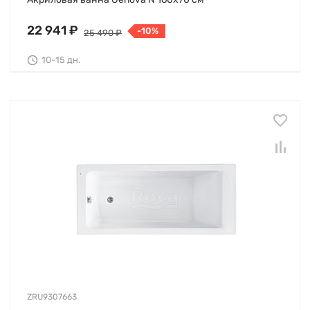
22 941 ₽
-10%
25 490 ₽
10-15 дн.
ZRU9307663