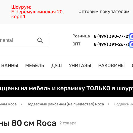
Шоурум:
Оптовым покупателям
Б.Черёмушкинская 20,
корп.1
Розница
8 (499) 390-77-21
ОПТ
8 (499) 391-26-70
ВАННЫ
МЕБЕЛЬ
ДУШ
УНИТАЗЫ
РАКОВИНЫ
ццены на мебель и керамику ТОЛЬКО в шоур
ины Roca
Подвесные раковины (на пьедестал) Roca
Подвесные
ны 80 см Roca
2 товара