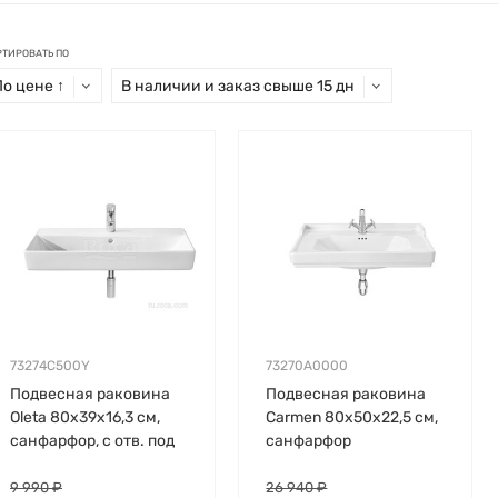
РТИРОВАТЬ ПО
По цене ↑
В наличии и заказ свыше 15 дн
73274C500Y
73270A0000
Подвесная раковина
Подвесная раковина
Oleta 80х39х16,3 см,
Carmen 80х50х22,5 см,
санфарфор, с отв. под
санфарфор
смеситель
9 990 ₽
26 940 ₽