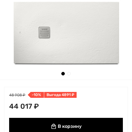
-10%
Выгода 4891 ₽
48 908 ₽
44 017 ₽
В корзину