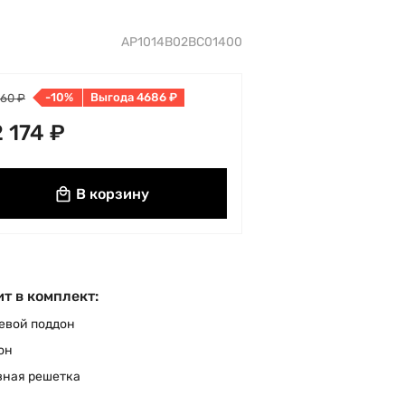
AP1014B02BC01400
-10%
Выгода 4686 ₽
860 ₽
 174 ₽
В корзину
т в комплект:
евой поддон
он
вная решетка