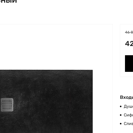
46 
42
Входи
Душ
Сиф
Сли