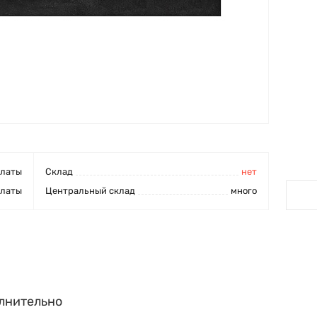
платы
Cклад
нет
платы
Центральный склад
много
лнительно