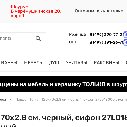
Шоурум:
Оптовым покупателям
Б.Черёмушкинская 20,
корп.1
Розница
8 (499) 390-77-21
ОПТ
8 (499) 391-26-70
ВАННЫ
МЕБЕЛЬ
ДУШ
УНИТАЗЫ
РАКОВИНЫ
ццены на мебель и керамику ТОЛЬКО в шоур
oca
Поддон Terran 120х70х2,8 см, черный, сифон 27L018000 в ком
70х2,8 см, черный, сифон 27L01
ьный