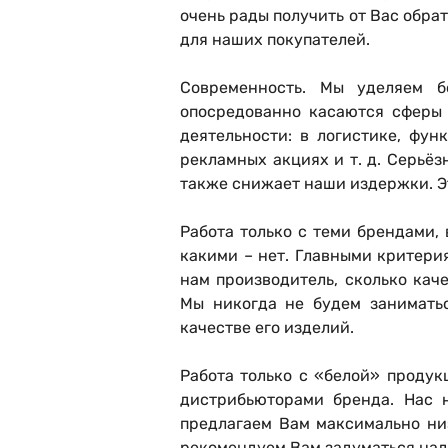
очень рады получить от Вас обра
для наших покупателей.
Современность
. Мы уделяем б
опосредованно касаются сферы 
деятельности: в логистике, фун
рекламных акциях и т. д. Серьё
также снижает наши издержки. Э
Р
абота только с теми брендами,
какими – нет. Главными критери
нам производитель, сколько кач
Мы никогда не будем заниматьс
качестве его изделий.
Работа только с «белой» продук
дистрибьюторами бренда. Нас 
предлагаем Вам максимально низ
рекомендуем Вам задуматься над