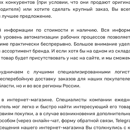
х конкурентов (при условии, что они продают оригин
одителя) или хотите сделать крупный заказ, Вы вс
м лучшее предложение.
й информации по стоимости и наличию
. Вся информ
й уровень автоматизации рабочих процессов позволяет
име практически беспрерывно. Большое внимание уделя
ассортимент бренда. И если хотя бы на одном из складо
товар будет присутствовать у нас на сайте, и мы сможе
рудничаем с лучшими специализированными логист
есперебойную доставку заказов для наших покупателе
ласти, но и во все регионы России.
 в интернет-магазине
. Специалисты компании ежедн
атель мог легко и быстро найти интересующий его то
ловиям покупки, а в случае возникновения дополнительн
бом (через онлайн-чат, форму обратной связи, Telegr
посещения нашего интернет-магазина Вы столкнулись с 