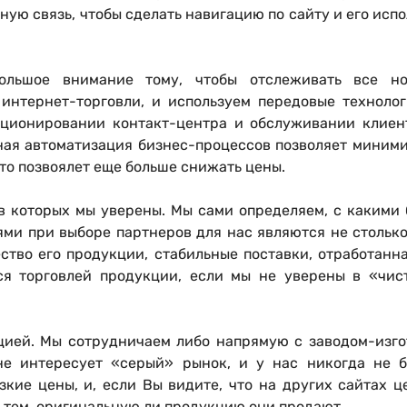
тную связь, чтобы сделать навигацию по сайту и его ис
ольшое внимание тому, чтобы отслеживать все н
интернет-торговли, и используем передовые техноло
кционировании контакт-центра и обслуживании клиент
зная автоматизация бизнес-процессов позволяет миними
то позвоялет еще больше снижать цены.
 в которых мы уверены
. Мы сами определяем, с какими 
ями при выборе партнеров для нас являются не столько
ество его продукции, стабильные поставки, отработанн
я торговлей продукции, если мы не уверены в «чис
цией
. Мы сотрудничаем либо напрямую с заводом-изго
не интересует «серый» рынок, и у нас никогда не б
кие цены, и, если Вы видите, что на других сайтах ц
 тем, оригинальную ли продукцию они продают.