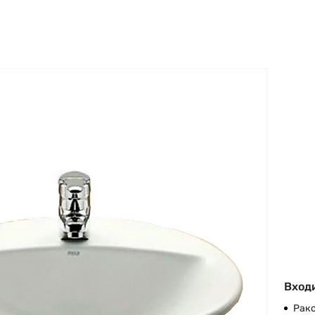
Входи
Рак