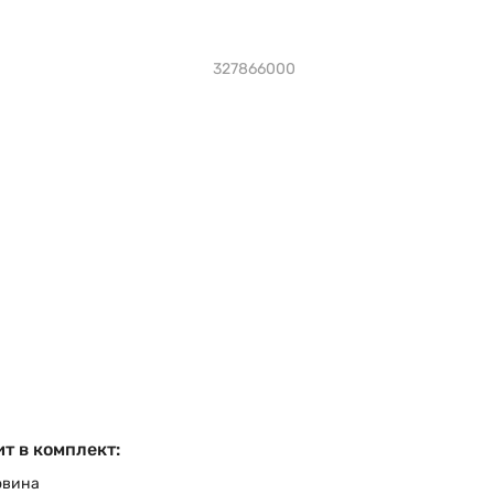
327866000
т в комплект:
овина