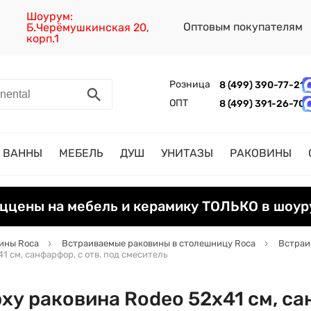
Шоурум:
Оптовым покупателям
Б.Черёмушкинская 20,
корп.1
Розница
8 (499) 390-77-21
ОПТ
8 (499) 391-26-70
ВАННЫ
МЕБЕЛЬ
ДУШ
УНИТАЗЫ
РАКОВИНЫ
ццены на мебель и керамику ТОЛЬКО в шоур
ины Roca
Встраиваемые раковины в столешницу Roca
Встраи
1 см, санфарфор, с отв. под смеситель
у раковина Rodeo 52х41 см, сан