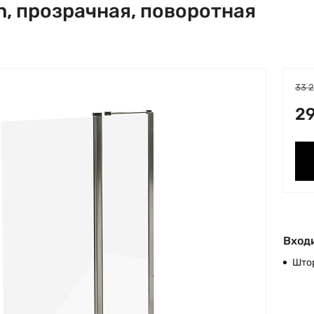
n, прозрачная, поворотная
33 
29
Входи
Што