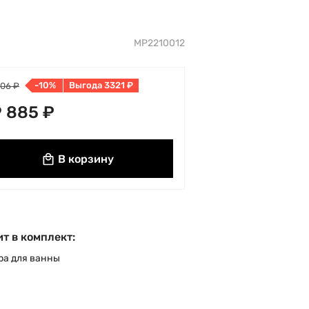
MP2210012
-10%
Выгода 3321 ₽
206 ₽
 885 ₽
В корзину
т в комплект:
ра для ванны