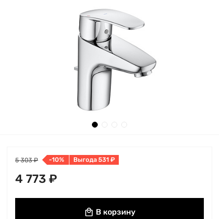
-10%
Выгода 531 ₽
5 303 ₽
4 773 ₽
В корзину