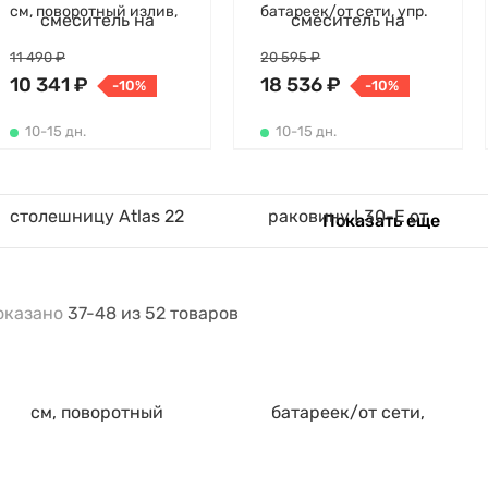
см, поворотный излив,
батареек/от сети, упр.
без донного клапана,
t° на корпусе
холодный старт
11 490 ₽
20 595 ₽
10 341 ₽
18 536 ₽
-10%
-10%
10-15 дн.
10-15 дн.
Показать еще
оказано
37-48
из
52
товаров