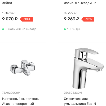
лейки
излив, с выходом на
душ (без лейки)
10 078 ₽
10 292 ₽
9 070 ₽
9 263 ₽
-10%
-10%
В наличии на складе
10-15 дн.
75A0290C0M
75A3082C0M
Настенный смеситель
Смеситель для
Atlas неповоротный
умывальника Eos-N