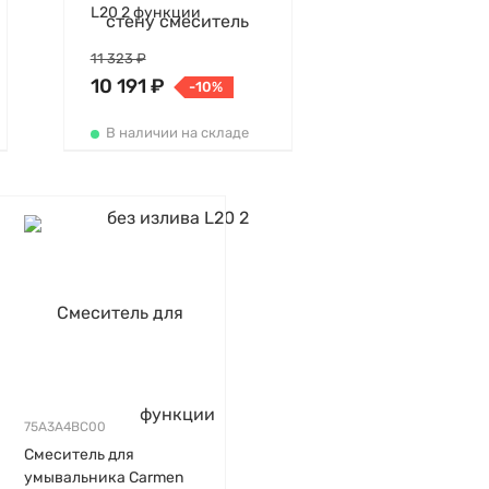
L20 2 функции
11 323 ₽
10 191 ₽
-10%
В наличии на складе
75A3A4BC00
Смеситель для
умывальника Carmen