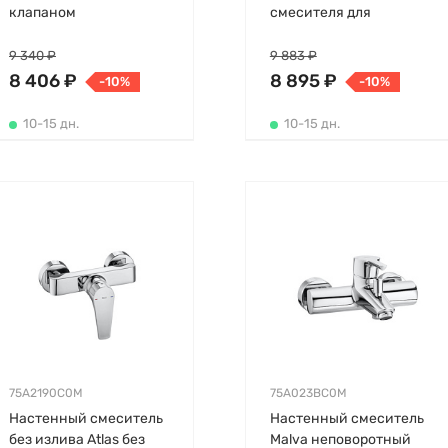
клапаном
смесителя для
раковины Naia на
планке, длина излива
9 340 ₽
9 883 ₽
20см
8 406 ₽
8 895 ₽
-10%
-10%
10-15 дн.
10-15 дн.
75A2190C0M
75A023BC0M
Настенный смеситель
Настенный смеситель
без излива Atlas без
Malva неповоротный