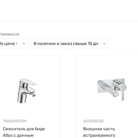
РТИРОВАТЬ ПО
По цене ↑
В наличии и заказ свыше 15 дн
75A6090C0M
5A3596C00
Смеситель для биде
Внешняя часть
Atlas с донным
встраиваемого