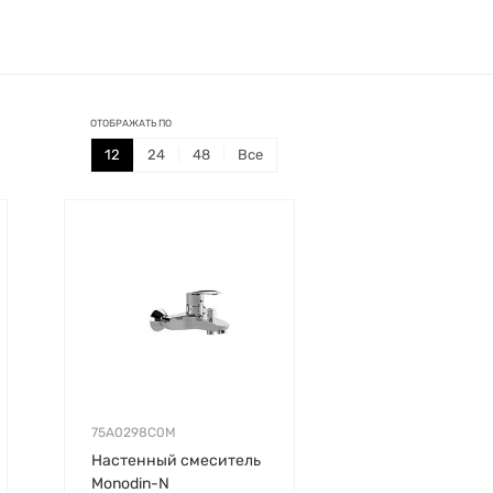
ОТОБРАЖАТЬ ПО
12
24
48
Все
75A0298C0M
Настенный смеситель
Monodin-N