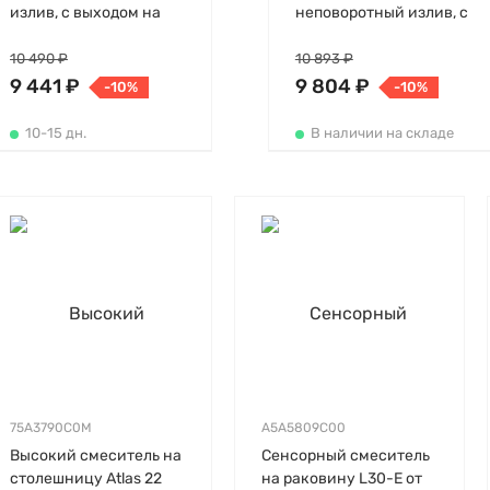
излив, с выходом на
неповоротный излив, с
душ (без лейки)
донным клапаном
10 490 ₽
10 893 ₽
9 441 ₽
9 804 ₽
-10%
-10%
10-15 дн.
В наличии на складе
75A3790C0M
A5A5809C00
Высокий смеситель на
Сенсорный смеситель
столешницу Atlas 22
на раковину L30-E от