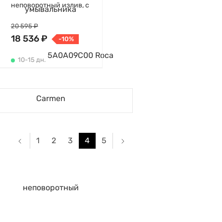
неповоротный излив, с
донным клапаном
20 595 ₽
18 536 ₽
-10%
10-15 дн.
1
2
3
4
5