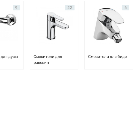
9
22
6
 для душа
Смесители для
Смесители для биде
раковин