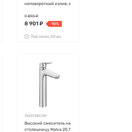
неповоротный излив, с
выходом на душ (без
лейки)
9 890 ₽
8 901 ₽
-10%
Под заказ, 60 дн.
75A373BC0M
Высокий смеситель на
столешницу Malva 20,7