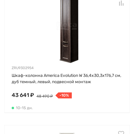
ZRU9302954
Шкаф-колонна America Evolution W 36,4х30,3х176,7 см,
дуб темный, левый, подвесной монтаж
43 641 ₽
-10%
48 490 ₽
10-15 дн.