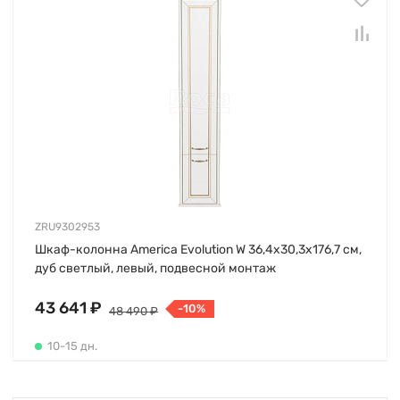
ZRU9302953
Шкаф-колонна America Evolution W 36,4х30,3х176,7 см,
дуб светлый, левый, подвесной монтаж
43 641 ₽
-10%
48 490 ₽
10-15 дн.