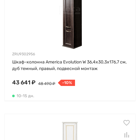
ZRU9302956
Шкаф-колонна America Evolution W 36,4х30,3х176,7 см,
дуб темный, правый, подвесной монтаж
43 641 ₽
-10%
48 490 ₽
10-15 дн.