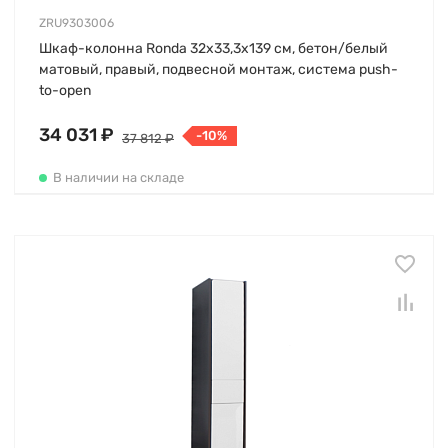
ZRU9303006
Шкаф-колонна Ronda 32х33,3х139 см, бетон/белый
матовый, правый, подвесной монтаж, система push-
to-open
34 031 ₽
-10%
37 812 ₽
В наличии на складе