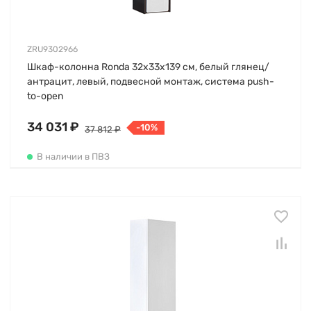
ZRU9302966
Шкаф-колонна Ronda 32х33х139 см, белый глянец/
антрацит, левый, подвесной монтаж, система push-
to-open
34 031 ₽
-10%
37 812 ₽
В наличии в ПВЗ