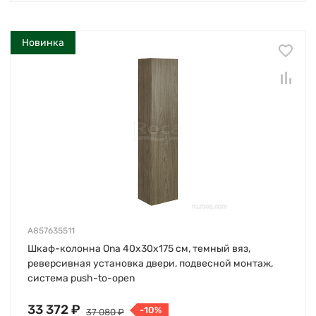
Новинка
A857635511
Шкаф-колонна Ona 40х30х175 см, темный вяз,
реверсивная установка двери, подвесной монтаж,
система push-to-open
33 372 ₽
-10%
37 080 ₽