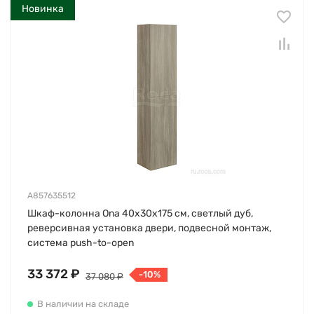
Новинка
A857635512
Шкаф-колонна Ona 40х30х175 см, светлый дуб,
реверсивная установка двери, подвесной монтаж,
система push-to-open
33 372 ₽
-10%
37 080 ₽
В наличии на складе