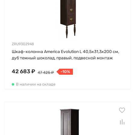
ZRU9302948
Шкаф-колонна America Evolution L 40,5х31,3х200 см,
дуб темный шоколад, правый, подвесной монтаж
42 683 ₽
-10%
47 425 ₽
В наличии на складе