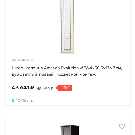
ZRU9302955
Шкаф-колонна America Evolution W 36,4х30,3х176,7 см,
дуб светлый, правый, подвесной монтаж
43 641 ₽
-10%
48 490 ₽
10-15 дн.