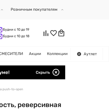
Розничным покупателям
Будни с 10 до 19
Будни с 10 до 18
СМЕСИТЕЛИ
Акции
Коллекции
Аутлет
уме!
Скрыть
ма push-to-open
ость, реверсивная