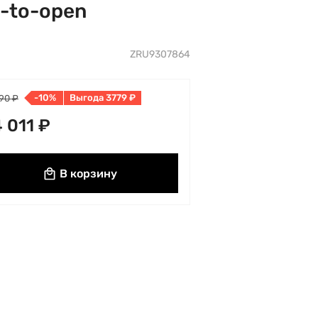
h-to-open
ZRU9307864
-10%
Выгода 3779 ₽
90 ₽
 011 ₽
В корзину