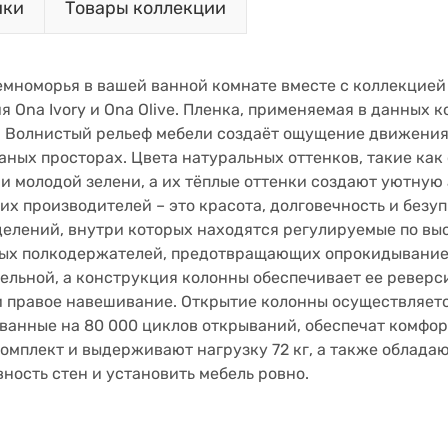
ики
Товары коллекции
емноморья в вашей ванной комнате вместе с коллекцией
я Ona Ivory и Ona Olive. Пленка, применяемая в данных 
. Волнистый рельеф мебели создаёт ощущение движения 
аных просторах. Цвета натуральных оттенков, такие как
и молодой зелени, а их тёплые оттенки создают уютную
их производителей – это красота, долговечность и безу
тделений, внутри которых находятся регулируемые по вы
ых полкодержателей, предотвращающих опрокидывание.
тельной, а конструкция колонны обеспечивает ее ревер
и правое навешивание. Открытие колонны осуществляет
ированные на 80 000 циклов открываний, обеспечат комфо
комплект и выдерживают нагрузку 72 кг, а также облада
ность стен и установить мебель ровно.