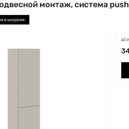
подвесной монтаж, система pus
ра в шоуруме
37 7
34