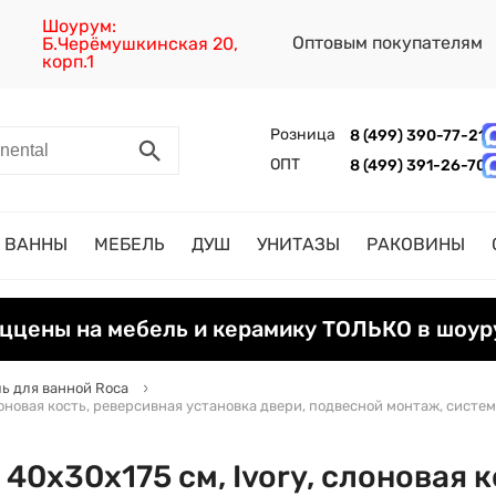
Шоурум:
Оптовым покупателям
Б.Черёмушкинская 20,
корп.1
Розница
8 (499) 390-77-21
ОПТ
8 (499) 391-26-70
ВАННЫ
МЕБЕЛЬ
ДУШ
УНИТАЗЫ
РАКОВИНЫ
ццены на мебель и керамику ТОЛЬКО в шоур
ь для ванной Roca
лоновая кость, реверсивная установка двери, подвесной монтаж, систе
40х30х175 см, Ivory, слоновая к