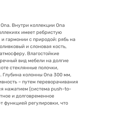
 Ona. Внутри коллекции Ona
коллекиях имеет ребристую
и гармонии с природой: рябь на
 оливковый и слоновая кость,
 атмосферу. Влагостойкие
пречный вид мебели на долгие
соте стеклянные полочки,
 Глубина колонны Ona 300 мм,
сивность – путем переворачивания
ся нажатием (система push-to-
ртное и долговременное
ют функцией регулировки, что