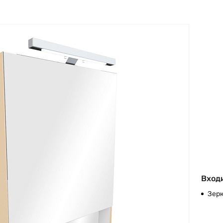
Входи
Зер