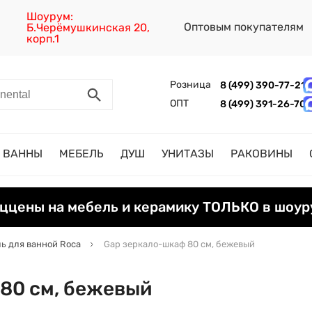
Шоурум:
Оптовым покупателям
Б.Черёмушкинская 20,
корп.1
Розница
8 (499) 390-77-21
ОПТ
8 (499) 391-26-70
ВАННЫ
МЕБЕЛЬ
ДУШ
УНИТАЗЫ
РАКОВИНЫ
ццены на мебель и керамику ТОЛЬКО в шоур
ь для ванной Roca
Gap зеркало-шкаф 80 см, бежевый
80 см, бежевый