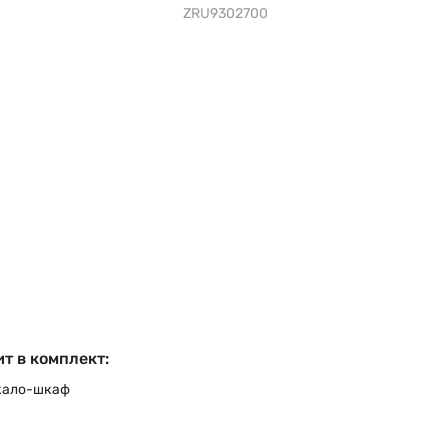
ZRU9302700
т в комплект:
кало-шкаф