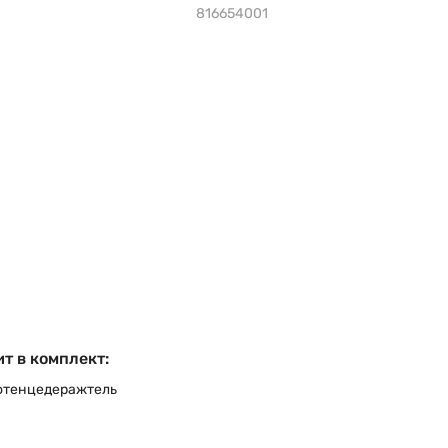
816654001
т в комплект:
отенцедеражтель