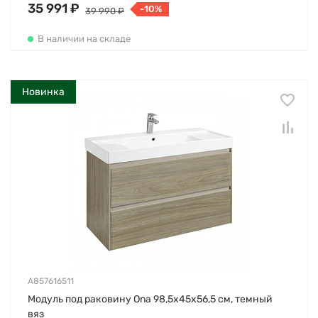
35 991 ₽
-10%
39 990 ₽
В наличии на складе
Новинка
A857616511
Модуль под раковину Ona 98,5х45х56,5 см, темный
вяз