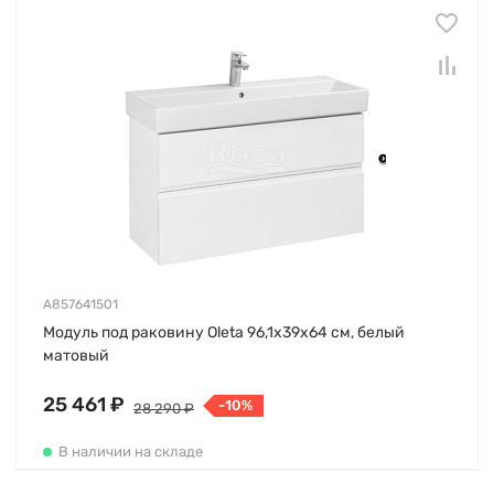
A857641501
Модуль под раковину Oleta 96,1х39х64 см, белый
матовый
25 461 ₽
-10%
28 290 ₽
В наличии на складе