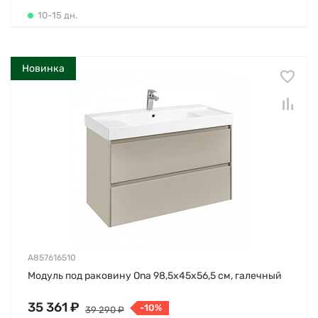
10-15 дн.
Новинка
A857616510
Модуль под раковину Ona 98,5х45х56,5 см, галечный
35 361 ₽
-10%
39 290 ₽