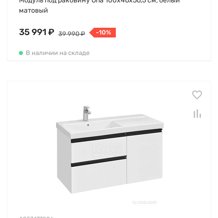
Модуль под раковину Ona 100х46х56,5 см, белый
матовый
35 991 ₽
-10%
39 990 ₽
В наличии на складе