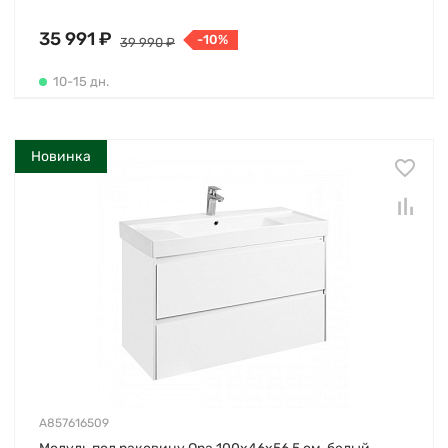
35 991 ₽
-10%
39 990 ₽
10-15 дн.
Новинка
A857616509