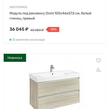
A857478806
Модуль под раковину Domi 100х46х57,5 см, белый
глянец, правый
36 045 ₽
-10%
40 050 ₽
В наличии на складе
Новинка