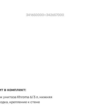
341650000+342657000
т в комплект:
к унитаза Khroma 6/3 л, нижняя
одка, крепление к стене