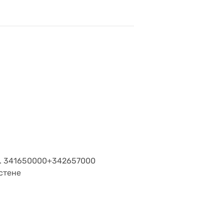
рт. 341650000+342657000
стене