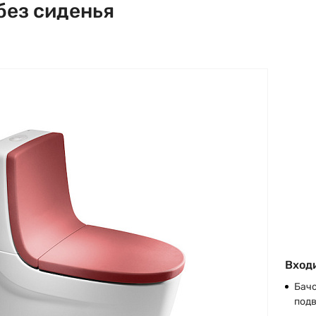
без сиденья
Входи
Бачо
подв