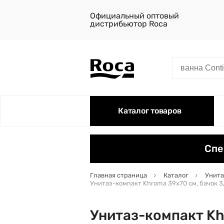
Официальный оптовый
дистрибьютор Roca
Каталог товаров
Спе
Главная страница
Каталог
Унита
Унитаз-компакт Khroma 39х70 см, бачок 3
Унитаз-компакт Kh