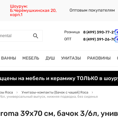
Шоурум:
Оптовым покупателям
Б.Черёмушкинская 20,
корп.1
Розница
8 (499) 390-77-21
ОПТ
8 (499) 391-26-70
ВАННЫ
МЕБЕЛЬ
ДУШ
УНИТАЗЫ
РАКОВИНЫ
ццены на мебель и керамику ТОЛЬКО в шоур
зы Roca
Унитазы-компакты (Бачок с чашей) Roca
/6л, универсальный выпуск, нижняя подводка, без сиденья
roma 39х70 см, бачок 3/6л, уни