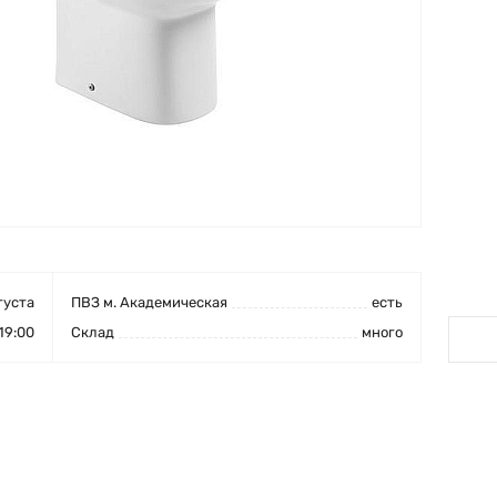
густа
ПВЗ м. Академическая
есть
19:00
Cклад
много