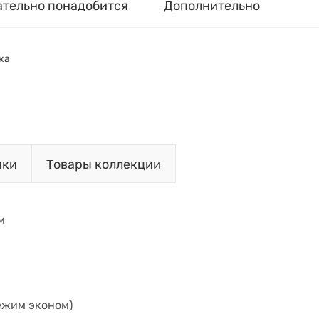
ательно понадобится
Дополнительно
ка
ики
Товары коллекции
м
ежим эконом)