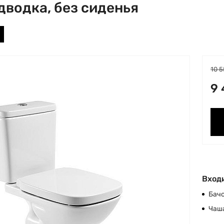
дводка, без сиденья
10 5
9 
Входи
Бачо
Чаш