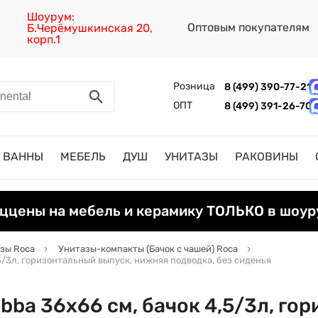
Шоурум:
Оптовым покупателям
Б.Черёмушкинская 20,
корп.1
Розница
8 (499) 390-77-21
ОПТ
8 (499) 391-26-70
ВАННЫ
МЕБЕЛЬ
ДУШ
УНИТАЗЫ
РАКОВИНЫ
ццены на мебель и керамику ТОЛЬКО в шоур
зы Roca
Унитазы-компакты (Бачок с чашей) Roca
5/3л, горизонтальный выпуск, нижняя подводка, без сиденья
bba 36х66 см, бачок 4,5/3л, го