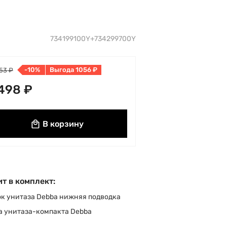
734199100Y+734299700Y
-10%
Выгода 1056 ₽
53 ₽
498 ₽
В корзину
т в комплект:
к унитаза Debba нижняя подводка
а унитаза-компакта Debba