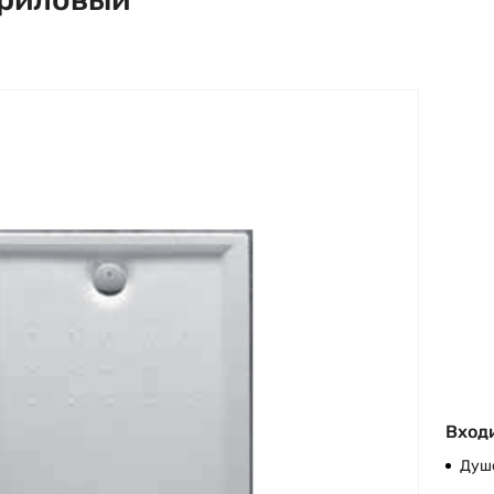
Входи
Душ