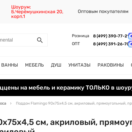
Шоурум:
Оптовым покупателям
Б.Черёмушкинская 20,
корп.1
Розница
8 (499) 390-77-21
ОПТ
8 (499) 391-26-70
ВАННЫ
МЕБЕЛЬ
ДУШ
УНИТАЗЫ
РАКОВИНЫ
ццены на мебель и керамику ТОЛЬКО в шоур
oca
Поддон Flamingo 90х75х4,5 см, акриловый, прямоугольный, п
0х75х4,5 см, акриловый, прямоу
криловый