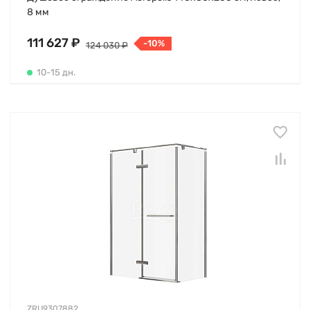
8 мм
111 627 ₽
-10%
124 030 ₽
10-15 дн.
ZRU9307882