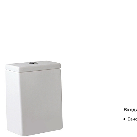
Входи
Бач