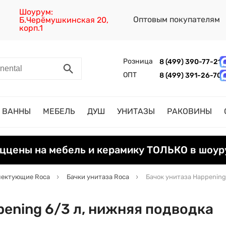
Шоурум:
Оптовым покупателям
Б.Черёмушкинская 20,
корп.1
Розница
8 (499) 390-77-21
ОПТ
8 (499) 391-26-70
ВАННЫ
МЕБЕЛЬ
ДУШ
УНИТАЗЫ
РАКОВИНЫ
ццены на мебель и керамику ТОЛЬКО в шоур
лектующие Roca
Бачки унитаза Roca
Бачок унитаза Happening
pening 6/3 л, нижняя подводка