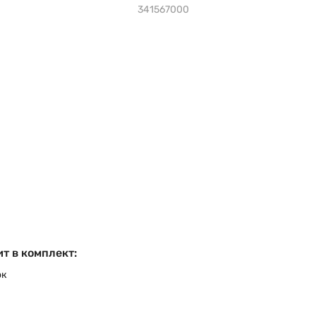
341567000
т в комплект:
ок