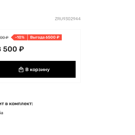
ZRU9302944
-10%
Выгода 6500 ₽
000 ₽
 500 ₽
В корзину
т в комплект:
ба