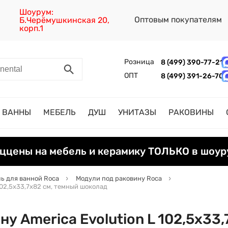
Шоурум:
Оптовым покупателям
Б.Черёмушкинская 20,
корп.1
Розница
8 (499) 390-77-21
ОПТ
8 (499) 391-26-70
ВАННЫ
МЕБЕЛЬ
ДУШ
УНИТАЗЫ
РАКОВИНЫ
ццены на мебель и керамику ТОЛЬКО в шоур
ь для ванной Roca
Модули под раковину Roca
102,5х33,7х82 см, темный шоколад
у America Evolution L 102,5х33,