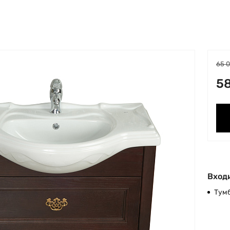
65 
58
Входи
Тум